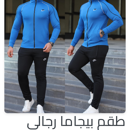
طقم بيجاما رجالي