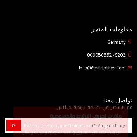
معلومات المتجر
Germany
00905055278202
Info@seifclothes.com
تواصل معنا
قم بالتسجيل في القائمة البريدية لدينا الآن!
X
ملفات تعريف الارتباط والخصوصية
نستخدم ملفات تعريف الارتباط لتحسين تجربتك على موقعنا،
من خلال تخصيص المحتوى والإعلانات، وتوفير ميزات وسائل